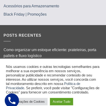
Acessórios para Armazenamento
Black Friday | Promoções
POSTS RECENTES
Como organizar um estoque eficiente: prateleiras, porta
pallets e fluxo logístico
Promoções de Inverno e Festas Juninas: como preparar
Nós usamos cookies e outras tecnologias semelhantes para
suas gôndolas para vender mais
melhorar a sua experiência em nossos serviços,
personalizar publicidade e recomendar conteúdo de seu
interesse. Ao utilizar nossos serviços, você concorda com
Porta-Pallets: tipos, aplicações e como escolher o ideal
tal monitoramento descrito em nossa
Política de
para seu estoque
Privacidade.
Se preferir, você pode visitar "Configurações de
Cookies" para fornecer um consentimento controlado.
Copyright © 2026 Todos os Direitos Reservados GÔNDOLAS MG.
Configurações de Cookies
Aceitar Tudo